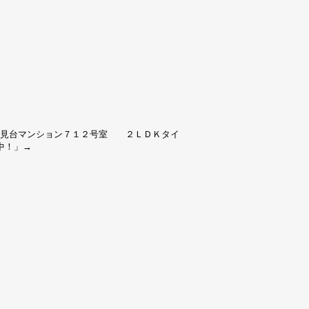
士見台マンション７１２号室 ２ＬＤＫタイ
中！
」→