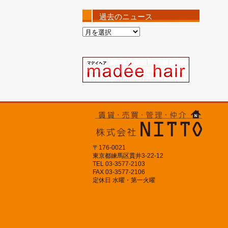
過去のニュース
過
去
の
ニ
ュ
ー
ス
〒176-0021
東京都練馬区貫井3-22-12
TEL 03-3577-2103
FAX 03-3577-2106
定休日 水曜・第一火曜