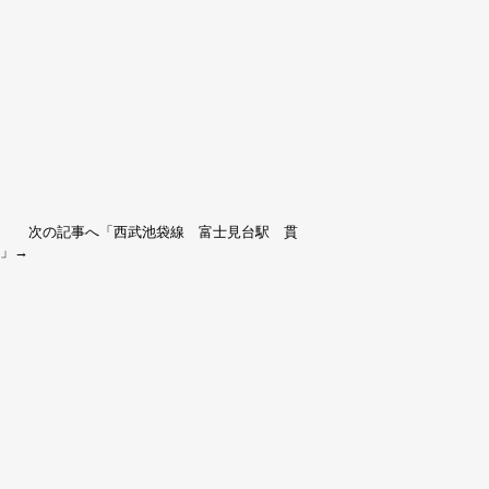
へ 次の記事へ「
西武池袋線 富士見台駅 貫
」→