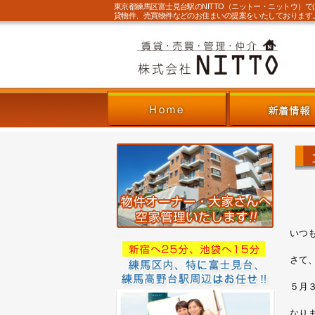
東京都練馬区富士見台駅のNITTO（ニットー・ニットウ）
貸物件、売買物件などのお住まいの提案をいたしております
いつ
さて
５月
なり