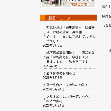
懐か
猫好
新着ニュース
ちな
西武池袋線「練馬高野台」駅最寄
り 戸建の貸家 募集開
始！！ 高台に立地しており眺
望良し！！
2026年8月8日
←「
地下店舗募集開始！！ 西武池袋
線「練馬高野台」駅徒歩１分
５３．１㎡ 飲食不可！！
2026年8月8日
夏季休暇のお知らせ！！
2026年8月8日
富士見台ハイツ申込の御礼！！
2026年5月24日
クリオ富士見台ガーデンハウス
申込の御礼！！
2026年5月24日