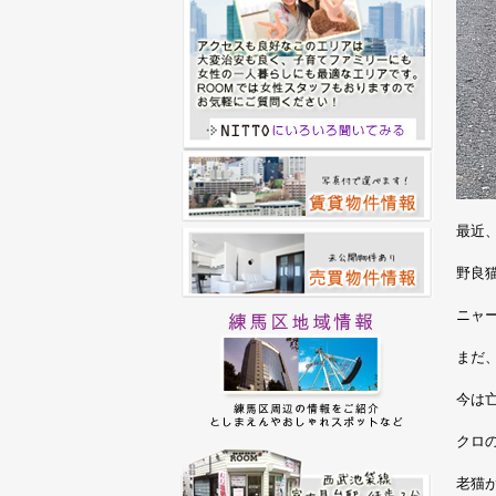
最近
野良
ニャ
まだ
今は
クロ
老猫