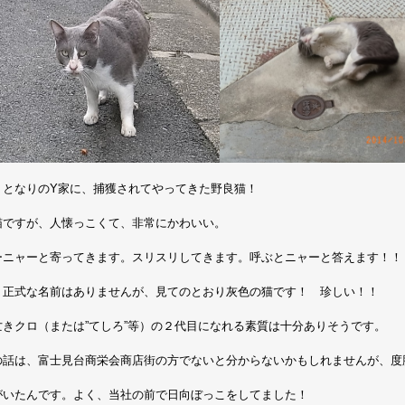
、となりのY家に、捕獲されてやってきた野良猫！
猫ですが、人懐っこくて、非常にかわいい。
ーニャーと寄ってきます。スリスリしてきます。呼ぶとニャーと答えます！！
、正式な名前はありませんが、見てのとおり灰色の猫です！ 珍しい！！
亡きクロ（または”てしろ”等）の２代目になれる素質は十分ありそうです。
の話は、富士見台商栄会商店街の方でないと分からないかもしれませんが、度
がいたんです。よく、当社の前で日向ぼっこをしてました！