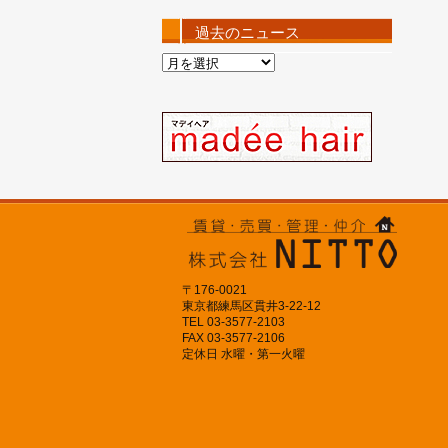
過去のニュース
過
去
の
ニ
ュ
ー
ス
〒176-0021
東京都練馬区貫井3-22-12
TEL 03-3577-2103
FAX 03-3577-2106
定休日 水曜・第一火曜